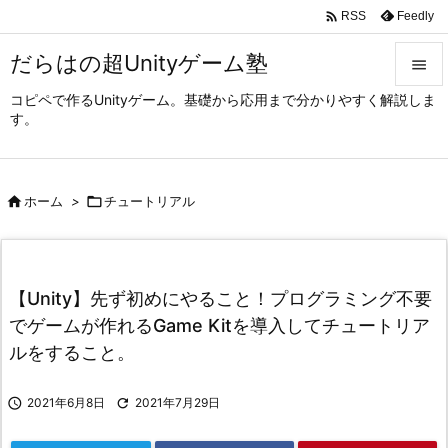

Feedly
RSS
だらはの超Unityゲーム塾

コピペで作るUnityゲーム。基礎から応用まで分かりやすく解説しま

す。
メニュ

サイド

ホーム
>

チュートリアル

前へ

次へ
【Unity】先ず初めにやること！プログラミング不要

でゲームが作れるGame Kitを導入してチュートリア
検索
ルをすること。

2021年6月8日

2021年7月29日