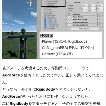
被ダメージを考慮するため、移動用コントローラで
AddForce
を使おうとしたのですが、正しく動いてくれませ
ん。
どうやら、モデルに
RigidBody
をアタッチしないと、
AddForce
が狙ったとおりに動作しないようでした。
親に
Rigidbody
をアタッチすると、子の全ての衝突を検知可