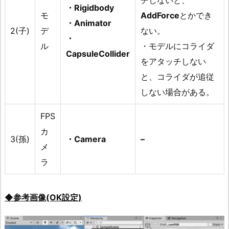
・Rigidbody
モ
AddForce
とかでき
・Animator
2(子)
デ
ない。
・
ル
・モデルにコライダ
CapsuleCollider
をアタッチしない
と、コライダが追従
しない場合がある。
FPS
カ
3(孫)
・Camera
–
メ
ラ
◆参考画像(OK設定)