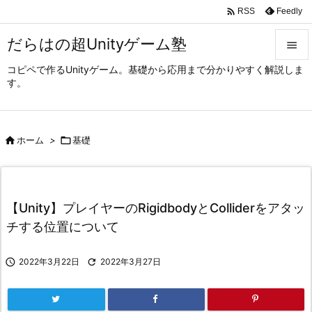

Feedly
RSS
だらはの超Unityゲーム塾

コピペで作るUnityゲーム。基礎から応用まで分かりやすく解説しま

す。
メニュ

サイド

ホーム
>

基礎

前へ

次へ
【Unity】プレイヤーのRigidbodyとColliderをアタッ

チする位置について
検索

2022年3月22日

2022年3月27日