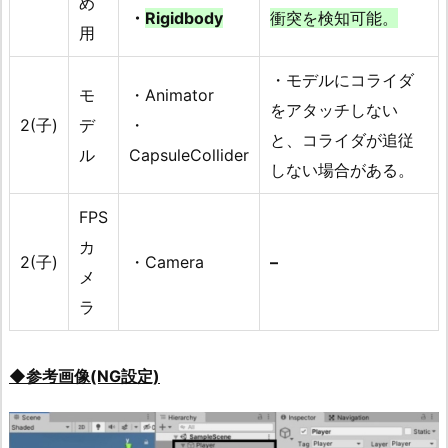
め
・
Rigidbody
衝突を検知可能。
用
・モデルにコライダ
モ
・Animator
をアタッチしない
2(子)
デ
・
と、コライダが追従
ル
CapsuleCollider
しない場合がある。
FPS
カ
2(子)
・Camera
–
メ
ラ
◆参考画像(NG設定)