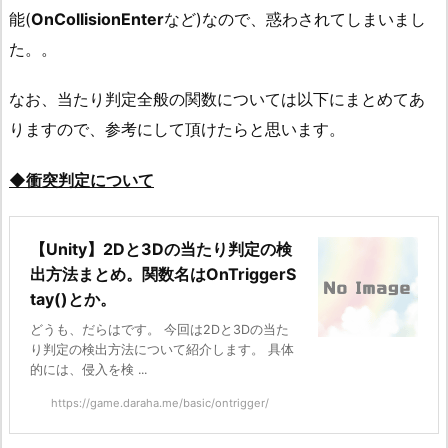
能(
OnCollisionEnter
など)なので、惑わされてしまいまし
た。。
なお、当たり判定全般の関数については以下にまとめてあ
りますので、参考にして頂けたらと思います。
◆衝突判定について
【Unity】2Dと3Dの当たり判定の検
出方法まとめ。関数名はOnTriggerS
tay()とか。
どうも、だらはです。 今回は2Dと3Dの当た
り判定の検出方法について紹介します。 具体
的には、侵入を検 ...
https://game.daraha.me/basic/ontrigger/