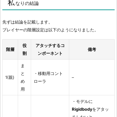
私
なりの結論
先ずは結論を記載します。
プレイヤーの階層設定は以下のようになりました。
役
アタッチするコ
階層
備考
割
ンポーネント
ま
と
・移動用コント
1(親)
–
め
ローラ
用
・モデルに
Rigidbody
をアタッ
チしないと、