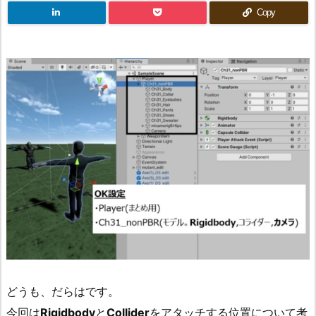
Copy
どうも、だらはです。
今回は
Rigidbody
と
Collider
をアタッチする位置について考