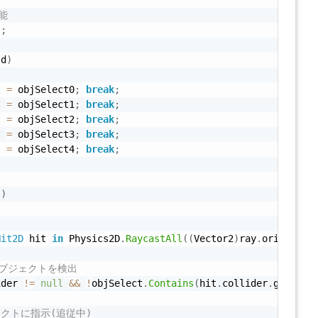
能
l
;
Id
)
t 
=
 objSelect0
;
break
;
t 
=
 objSelect1
;
break
;
t 
=
 objSelect2
;
break
;
t 
=
 objSelect3
;
break
;
t 
=
 objSelect4
;
break
;
l
)
Hit2D
 hit 
in
 Physics2D
.
RaycastAll
(
(
Vector2
)
ray
.
origin
,
(
オブジェクトを検出
ider 
!=
null
&&
!
objSelect
.
Contains
(
hit
.
collider
.
gameObj
ェクトに指示(追従中)