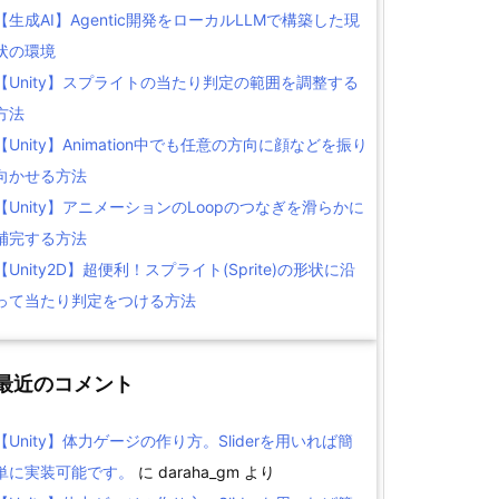
【生成AI】Agentic開発をローカルLLMで構築した現
状の環境
【Unity】スプライトの当たり判定の範囲を調整する
方法
【Unity】Animation中でも任意の方向に顔などを振り
向かせる方法
【Unity】アニメーションのLoopのつなぎを滑らかに
補完する方法
【Unity2D】超便利！スプライト(Sprite)の形状に沿
って当たり判定をつける方法
最近のコメント
【Unity】体力ゲージの作り方。Sliderを用いれば簡
単に実装可能です。
に
daraha_gm
より