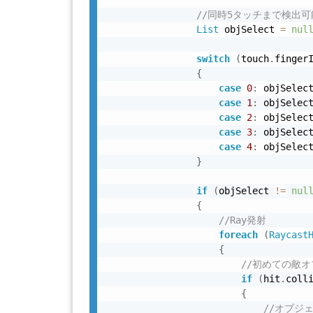
//同時5タッチまで検出可
List
 objSelect 
=
nul
switch
(
touch
.
finger
{
case
0
:
 objSelec
case
1
:
 objSelec
case
2
:
 objSelec
case
3
:
 objSelec
case
4
:
 objSelec
}
if
(
objSelect 
!=
nul
{
//Ray発射
foreach
(
Raycast
{
//初めての敵
if
(
hit
.
coll
{
//オブジ