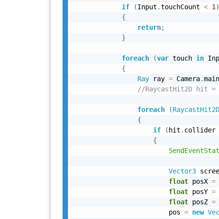
if
(
Input
.
touchCount 
<
1
{
return
;
}
foreach
(
var
 touch 
in
 In
{
Ray
 ray 
=
 Camera
.
mai
//RaycastHit2D hit =
foreach
(
RaycastHit2
{
if
(
hit
.
collider
{
SendEventSta
Vector3
 scre
float
 posX 
=
float
 posY 
=
float
 posZ 
=
                        pos 
=
new
Ve