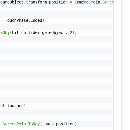
.
gameObject
.
transform
.
position 
=
 Camera
.
main
.
ScreenToWor
==
 TouchPhase
.
Ended
)
teObj
(
hit
.
collider
.
gameObject
,
2
)
;
)
put
.
touches
)
n
.
ScreenPointToRay
(
touch
.
position
)
;