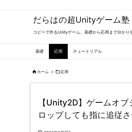
だらはの超Unityゲーム塾
コピペで作るUnityゲーム。基礎から応用まで分か
基礎
応用
チュートリアル

ホーム
>

応用
【Unity2D】ゲーム
ロップしても指に追従さ