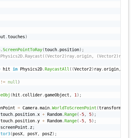
)
put
.
touches
)
n
.
ScreenPointToRay
(
touch
.
position
)
;
 Physics2D.Raycast((Vector2)ray.origin, (Vector2)ray.dir
D
 hit 
in
 Physics2D
.
RaycastAll
(
(
Vector2
)
ray
.
origin
,
(
Vect
 
!=
null
)
teObj
(
hit
.
collider
.
gameObject
,
1
)
;
enPoint 
=
 Camera
.
main
.
WorldToScreenPoint
(
transform
.
posit
 touch
.
position
.
x 
+
 Random
.
Range
(
-
5
,
5
)
;
 touch
.
position
.
y 
+
 Random
.
Range
(
-
5
,
5
)
;
 screenPoint
.
z
;
ctor3
(
posX
,
 posY
,
 posZ
)
;