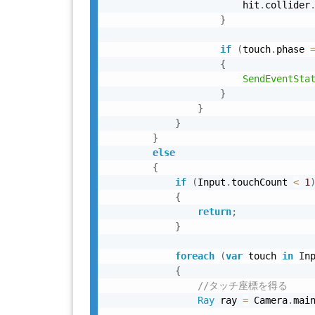
                        hit
.
collider
}
if
(
touch
.
phase 
{
SendEventSta
}
}
}
}
else
{
if
(
Input
.
touchCount 
<
1
{
return
;
}
foreach
(
var
 touch 
in
 In
{
//タッチ座標を得る
Ray
 ray 
=
 Camera
.
mai