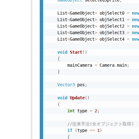
    List
<
GameObject
>
 objSelect0 
=
ne
    List
<
GameObject
>
 objSelect1 
=
ne
    List
<
GameObject
>
 objSelect2 
=
ne
    List
<
GameObject
>
 objSelect3 
=
ne
    List
<
GameObject
>
 objSelect4 
=
ne
void
Start
(
)
{
        mainCamera 
=
 Camera
.
main
;
}
Vector3
 pos
;
void
Update
(
)
{
int
 type 
=
2
;
//従来手法(全オブジェクト取得)
if
(
type 
==
1
)
{