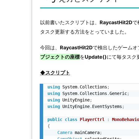
以前書いたスクリプトは、
RaycastHit2D
で
タスク更新する方法をとっていました。
今回は、
RaycastHit2D
で検出したゲームオブ
ブジェクトの座標
を
Update()
にて毎タスク
◆スクリプト
using
 System
.
Collections
;
using
 System
.
Collections
.
Generic
;
using
 UnityEngine
;
using
 UnityEngine
.
EventSystems
;
public
class
PlayerCtrl
:
MonoBehavi
{
Camera
 mainCamera
;
GameObject
 selectedSprite
;